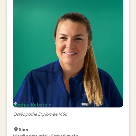
Sophie Rebstein
Ostéopathe Diplômée
MSc
Sion
Mardi après-midi • Samedi matin