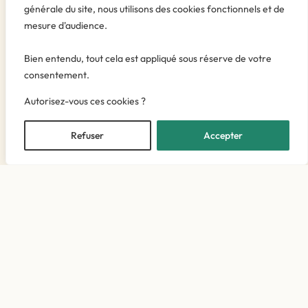
générale du site, nous utilisons des cookies fonctionnels et de
mesure d'audience.
Bien entendu, tout cela est appliqué sous réserve de votre
Mathieu Leuenberger
consentement.
Ostéopathe Diplômé
CDS
Autorisez-vous ces cookies ?
Sion
Refuser
Accepter
Lundi • Mercredi • Vendredi • Samedi après-midi
Savièse
Mardi
PRENDRE RENDEZ-VOUS